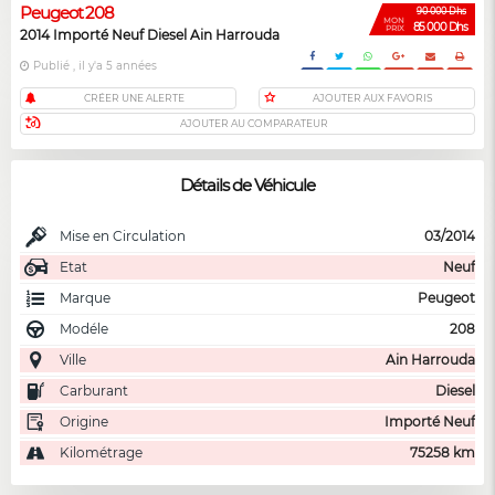
Peugeot 208
90 000 Dhs
MON
85 000 Dhs
PRIX
2014 Importé Neuf Diesel Ain Harrouda
Publié , il y'a 5 années
CRÉER UNE ALERTE
AJOUTER AUX FAVORIS
AJOUTER AU COMPARATEUR
Détails de Véhicule
Mise en Circulation
03/2014
Etat
Neuf
Marque
Peugeot
Modéle
208
Ville
Ain Harrouda
Carburant
Diesel
Origine
Importé Neuf
Kilométrage
75258 km