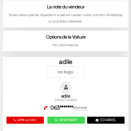
La note du vendeur
Toute option,pas de réparation à prévoir.Laissez votre numéro WhatsApp
si vous êtes intéressé.
Options de la Voiture
No informations
adile
adile
Responsable
063*******
Montrer
WHATSAPP
COURRIEL
APPELLE MOI