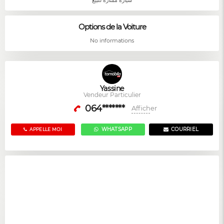
سيارة ممتازة للبيع
Options de la Voiture
No informations
Yassine
Vendeur Particulier
064*******
Afficher
WHATSAPP
COURRIEL
APPELLE MOI