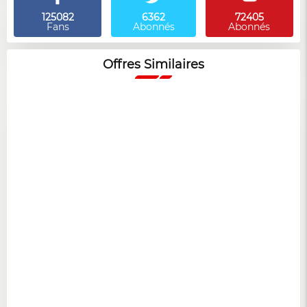
125082
6362
72405
Fans
Abonnés
Abonnés
Offres Similaires