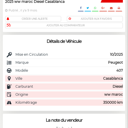
2025 ww maroc Diesel Casablanca
Publié , il y'a 9 mois
CRÉER UNE ALERTE
AJOUTER AUX FAVORIS
AJOUTER AU COMPARATEUR
Détails de Véhicule
Mise en Circulation
10/2025
Marque
Peugeot
Modéle
407
Ville
Casablanca
Carburant
Diesel
Origine
ww maroc
Kilométrage
350000 km
La note du vendeur