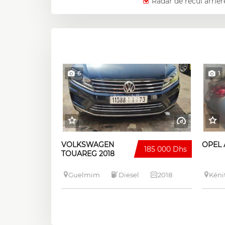
Radar de recul arriér
6
1
VOLKSWAGEN
OPEL 
185 000 Dhs
TOUAREG 2018
Guelmim
Diesel
2018
Kéni