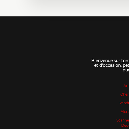
Bienvenue sur tomo
et d’occasion, pet
que
An
Cher
Vendr
Aler
Scanne
Déd