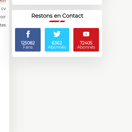
 km
2 cv
Restons en Contact
oir
tes
125082
6362
72405
Fans
Abonnés
Abonnés