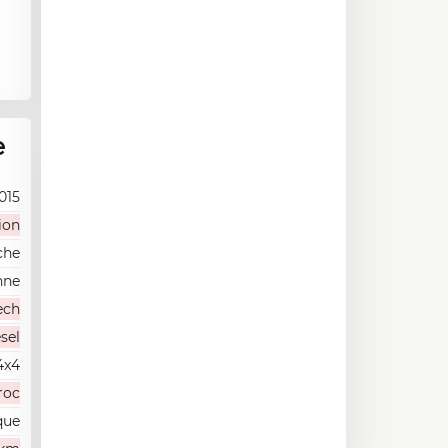
e
015
ion
che
nne
ech
sel
4x4
roc
que