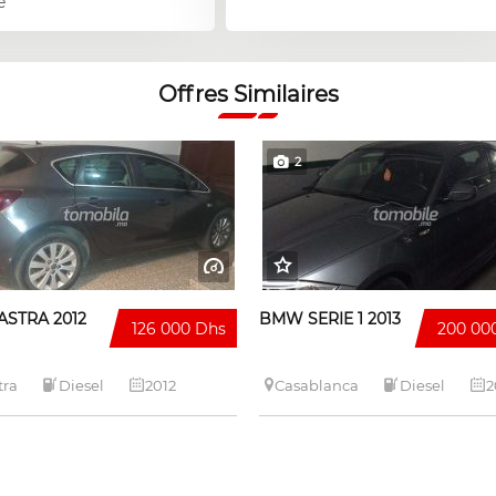
e
Offres Similaires
2
ASTRA 2012
BMW SERIE 1 2013
126 000 Dhs
200 00
tra
Diesel
2012
Casablanca
Diesel
2