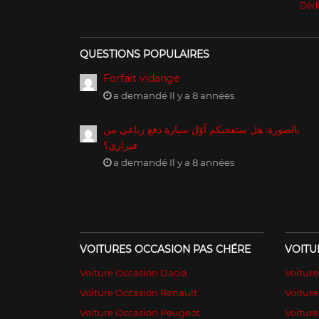
Déd
QUESTIONS POPULAIRES
Forfait vidange
a demandé Il y a 8 années
بالصورة: هل ستعجبكم أوّل سيارة دفع رباعي من
فيراري؟
a demandé Il y a 8 années
VOITURES OCCASION PAS CHÉRE
VOITU
Voiture Occasion Dacia
Voitur
Voiture Occasion Renault
Voiture
Voiture Occasion Peugeot
Voitur