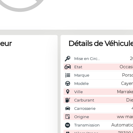
deur
Détails de Véhicul
2
Mise en Circulation
Occas
Etat
Pors
Marque
Caye
Modéle
Marrak
Ville
Die
Carburant
Carrosserie
ww ma
Origine
Automati
Transmission