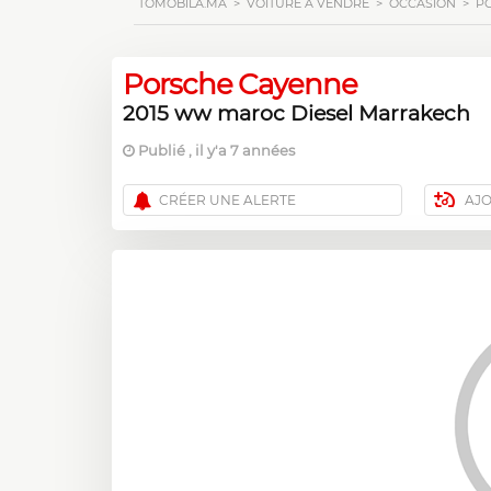
TOMOBILA.MA
>
VOITURE À VENDRE
>
OCCASION
>
P
Porsche Cayenne
2015 ww maroc Diesel Marrakech
Publié , il y'a 7 années
CRÉER UNE ALERTE
AJ