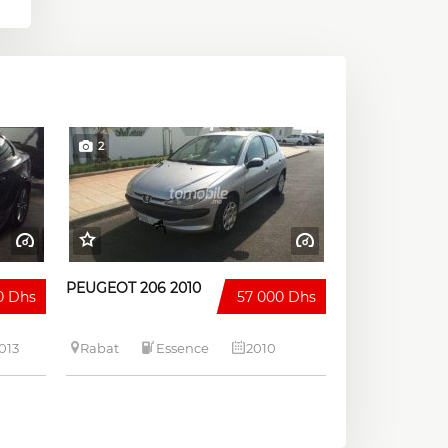
2
PEUGEOT 206 2010
0 Dhs
57 000 Dhs
013
Rabat
Essence
2010