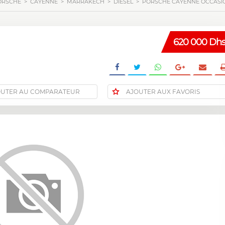
ORSCHE
>
CAYENNE
>
MARRAKECH
>
DIESEL
>
PORSCHE CAYENNE OCCASIO
620 000 Dh
OUTER AU COMPARATEUR
AJOUTER AUX FAVORIS