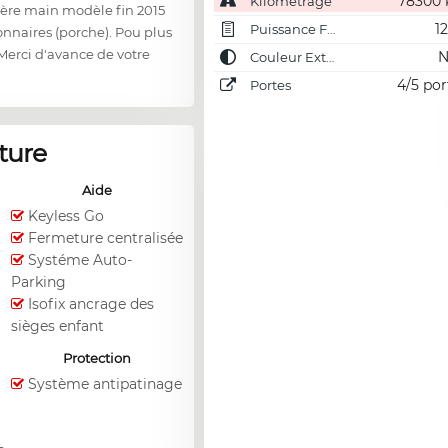
78300
Kilométrage
1ère main modèle fin 2015
1
Puissance Fiscale
onnaires (porche). Pou plus
Merci d'avance de votre
N
Couleur Externe
4/5 por
Portes
ture
Aide
Keyless Go
Fermeture centralisée
Systéme Auto-
Parking
Isofix ancrage des
sièges enfant
Protection
Système antipatinage