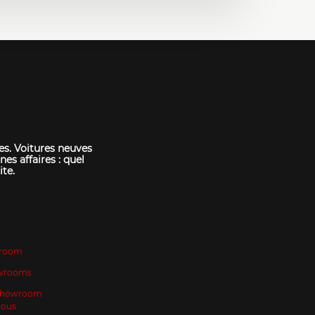
es. Voitures neuves
nes affaires : quel
ite.
room
wrooms
 Showroom
Nous