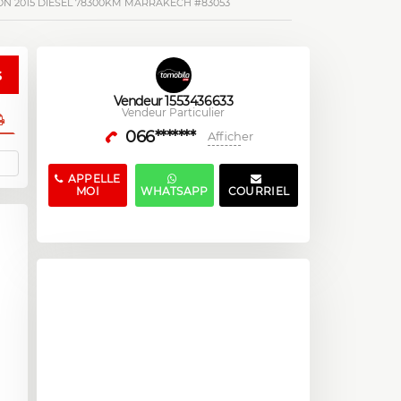
N 2015 DIESEL 78300KM MARRAKECH #83053
s
Vendeur 1553436633
Vendeur Particulier
066*******
Afficher
APPELLE
MOI
WHATSAPP
COURRIEL