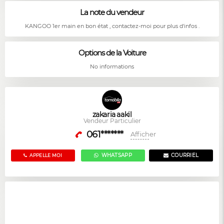
La note du vendeur
KANGOO 1er main en bon état , contactez-moi pour plus d'infos .
Options de la Voiture
No informations
zakaria aakil
Vendeur Particulier
061*******
Afficher
WHATSAPP
COURRIEL
APPELLE MOI