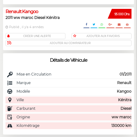
Renault Kangoo
95 000 Dhs
2011 ww maroc Diesel Kénitra
Publié , il y'a 4 années
CRÉER UNE ALERTE
AJOUTER AUX FAVORIS
AJOUTER AU COMPARATEUR
Détails de Véhicule
Mise en Circulation
01/2011
Marque
Renault
Modéle
Kangoo
Ville
Kénitra
Carburant
Diesel
Origine
ww maroc
Kilométrage
130000 km