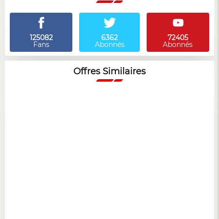
125082
6362
72405
Fans
Abonnés
Abonnés
Offres Similaires