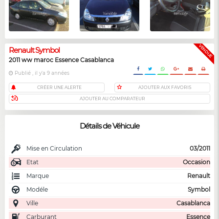
VENDUE
Renault Symbol
2011 ww maroc Essence Casablanca
Publié , il y'a 9 années
CRÉER UNE ALERTE
AJOUTER AUX FAVORIS
AJOUTER AU COMPARATEUR
Détails de Véhicule
Mise en Circulation
03/2011
Etat
Occasion
Marque
Renault
Modéle
Symbol
Ville
Casablanca
Carburant
Essence