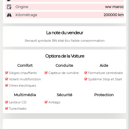
Origine
ww maroc
Kilométrage
200000 km
La note du vendeur
Renault symbole BN état 6cv faible consommation
Options de la Voiture
Comfort
Conduite
Aide
Sièges chauffants
Capteur de lumière
Fermeture centralisée
Volant multifonction
Système Stop et Start
Vitres électriques
Multimédia
Sécurité
Protection
Lecteur CD
Airbags
Tuner/radio