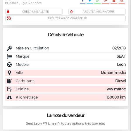
Publié , il y'a 3 années
CRÉER UNE ALERTE
AJOUTER AUX FAVORIS
AJOUTER AU COMPARATEUR
Détails de Véhicule
Mise en Circulation
02/2018
Marque
SEAT
Modéle
Leon
Ville
Mohammedia
Carburant
Diesel
Origine
ww maroc
Kilométrage
130000 km
La note du vendeur
Seat Leon FR Linea R, toutes options, très bon état