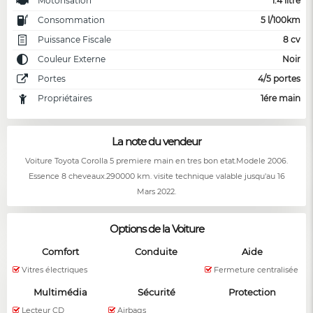
Motorisation
1.4 litre
Consommation
5 l/100km
Puissance Fiscale
8 cv
Couleur Externe
Noir
Portes
4/5 portes
Propriétaires
1ére main
La note du vendeur
Voiture Toyota Corolla 5 premiere main en tres bon etat.Modele 2006.
Essence 8 cheveaux.290000 km. visite technique valable jusqu'au 16
Mars 2022.
Options de la Voiture
Comfort
Conduite
Aide
Vitres électriques
Fermeture centralisée
Multimédia
Sécurité
Protection
Lecteur CD
Airbags