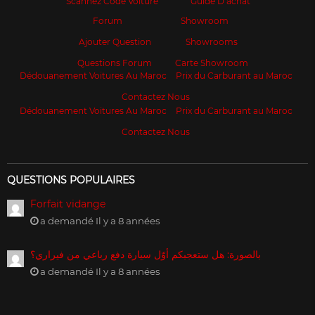
Scannez Code Voiture
Guide D’achat
Forum
Showroom
Ajouter Question
Showrooms
Questions Forum
Carte Showroom
Dédouanement Voitures Au Maroc
Prix du Carburant au Maroc
Contactez Nous
Dédouanement Voitures Au Maroc
Prix du Carburant au Maroc
Contactez Nous
QUESTIONS POPULAIRES
Forfait vidange
a demandé Il y a 8 années
بالصورة: هل ستعجبكم أوّل سيارة دفع رباعي من فيراري؟
a demandé Il y a 8 années