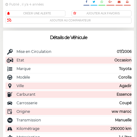
Publié , il y'a 4 années
CRÉER UNE ALERTE
AJOUTER AUX FAVORIS
AJOUTER AU COMPARATEUR
Détails de Véhicule
Mise en Circulation
07/2006
Etat
Occasion
Marque
Toyota
Modéle
Corolla
Ville
Agadir
Carburant
Essence
Carrosserie
Coupé
Origine
ww maroc
Transmission
Manuelle
Kilométrage
290000 km