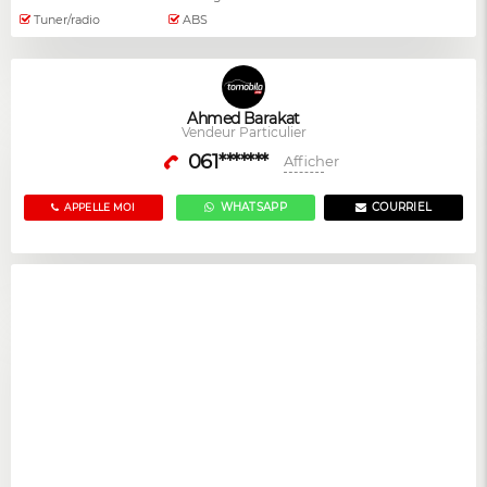
Tuner/radio
ABS
Ahmed Barakat
Vendeur Particulier
061*******
Afficher
WHATSAPP
COURRIEL
APPELLE MOI