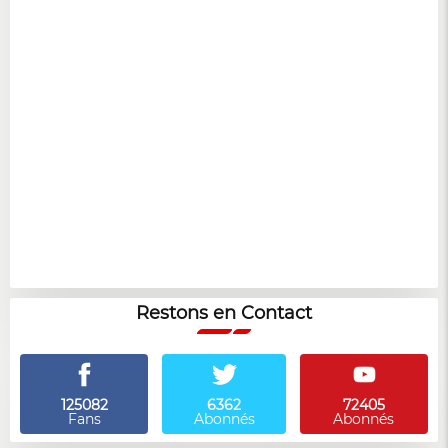
Restons en Contact
125082
6362
72405
Fans
Abonnés
Abonnés