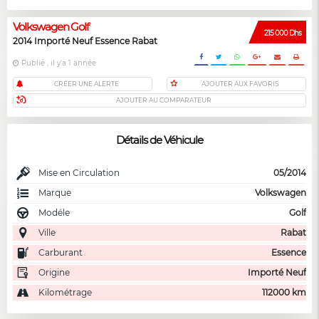
Volkswagen Golf
215 000 Dhs
2014 Importé Neuf Essence Rabat
Publié , il y'a 1 année
CRÉER UNE ALERTE
AJOUTER AUX FAVORIS
AJOUTER AU COMPARATEUR
Détails de Véhicule
Mise en Circulation
05/2014
Marque
Volkswagen
Modéle
Golf
Ville
Rabat
Carburant
Essence
Origine
Importé Neuf
Kilométrage
112000 km