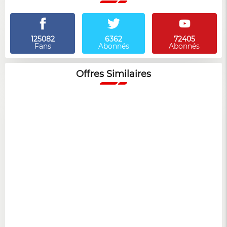
125082
6362
72405
Fans
Abonnés
Abonnés
Offres Similaires