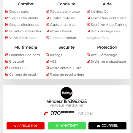
Comfort
Conduite
Aide
Sièges cuirs
Régulateur vitesse
Keyless Go
Sièges chauffants
Limiteur vitesse
Fermeture centralisée
Sièges électriques
Capteur de pluie
Systéme Auto-Parking
Volant multifonction
Phares Xénon
Isofix ancrage des
Vitres électriques
Jante aluminium
sièges enfant
Multimédia
Sécurité
Protection
Ordinateur de bord
Airbags
Anti-Démarrage
Bluetooth
ABS
Système antipatinage
Lecteur CD
Phare antibrouillard
Camera de recul
Radar de recul arriére
Vendeur 1543962425
Vendeur Particulier
070*******
Afficher
WHATSAPP
COURRIEL
APPELLE MOI