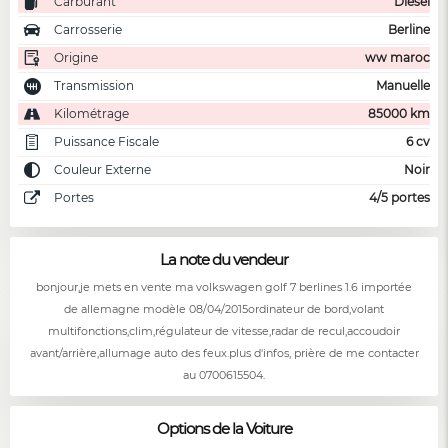
Carburant
Diesel
Carrosserie
Berline
Origine
ww maroc
Transmission
Manuelle
Kilométrage
85000 km
Puissance Fiscale
6 cv
Couleur Externe
Noir
Portes
4/5 portes
La note du vendeur
bonjour,je mets en vente ma volkswagen golf 7 berlines 1.6 importée
de allemagne modèle 08/04/2015ordinateur de bord,volant
multifonctions,clim,régulateur de vitesse,radar de recul,accoudoir
avant/arrière,allumage auto des feux.plus d'infos, prière de me contacter
au 0700615504.
Options de la Voiture