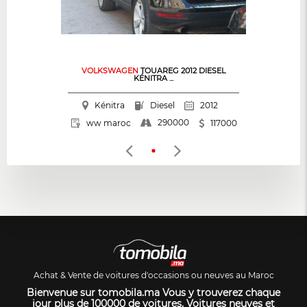
VOLKSWAGEN
TOUAREG 2012 DIESEL
KÉNITRA ...
Kénitra
Diesel
2012
290000
ww maroc
117000
Achat & Vente de voitures d'occasions ou neuves au Maroc
Bienvenue sur tomobila.ma Vous y trouverez chaque
jour plus de 100000 de voitures. Voitures neuves et