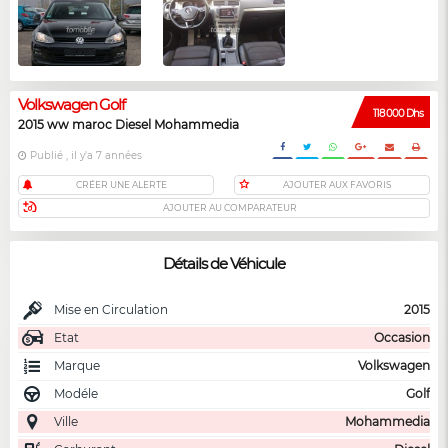
Volkswagen Golf
118 000 Dhs
2015 ww maroc Diesel Mohammedia
Publié , il y'a 7 années
CRÉER UNE ALERTE
AJOUTER AUX FAVORIS
AJOUTER AU COMPARATEUR
Détails de Véhicule
Mise en Circulation
2015
Etat
Occasion
Marque
Volkswagen
Modéle
Golf
Ville
Mohammedia