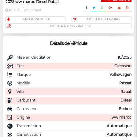
2025 ww maroc Diesel Rabat
Publié , il y'a 10 mois
CRÉER UNE ALERTE
AJOUTER AUX FAVORIS
AJOUTER AU COMPARATEUR
Détails de Véhicule
Mise en Circulation
10/2025
Etat
Occasion
Marque
Volkswagen
Modéle
Passat
Ville
Rabat
Carburant
Diesel
Carrosserie
Berline
Origine
ww maroc
Transmission
Automatique
Climatisation
Automatique