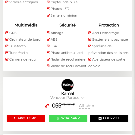
Vitres électriques
Capteur de pluie
Phares LED
Jante aluminium
Multimédia
Sécurité
Protection
GPS
Airbags
Anti-Démarrage
Ordinateur de bord
ABS
Système antipatinage
Bluetooth
ESP
Système de
Tuner/radio
Phare antibrouillard
prévention des collisions
Camera de recul
Radar de recul arriére
Avertisseur de sortie
Radar de recul devant
de voie
Kamal
Vendeur Particulier
055*******
Afficher
WHATSAPP
COURRIEL
APPELLE MOI