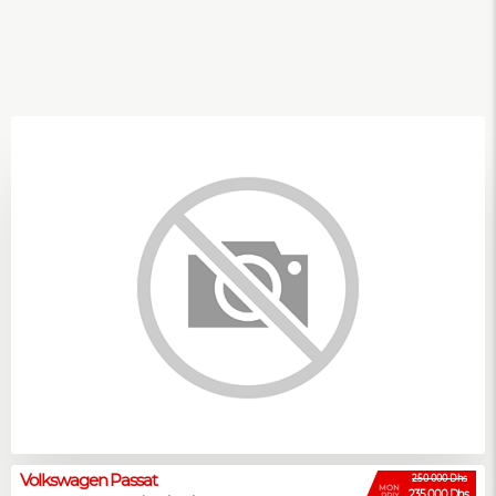
Volkswagen Passat
250 000 Dhs
MON
235 000 Dhs
PRIX