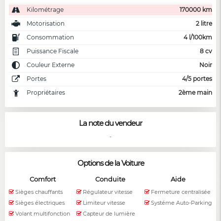
Kilométrage
170000 km
Motorisation
2 litre
Consommation
4 l/100km
Puissance Fiscale
8 cv
Couleur Externe
Noir
Portes
4/5 portes
Propriétaires
2ème main
La note du vendeur
-
Options de la Voiture
Comfort
Conduite
Aide
Sièges chauffants
Régulateur vitesse
Fermeture centralisée
Sièges électriques
Limiteur vitesse
Systéme Auto-Parking
Volant multifonction
Capteur de lumière