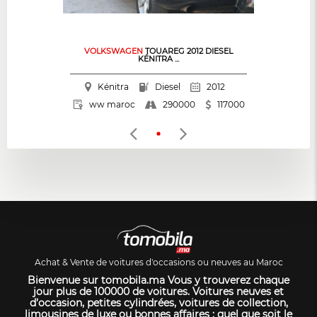
VOLKSWAGEN
TOUAREG 2012 DIESEL
KÉNITRA ...
Kénitra
Diesel
2012
290000
ww maroc
117000
Achat & Vente de voitures d'occasions ou neuves au Maroc
Bienvenue sur tomobila.ma Vous y trouverez chaque
jour plus de 100000 de voitures. Voitures neuves et
d’occasion, petites cylindrées, voitures de collection,
limousines de luxe ou bonnes affaires : quel que soit le