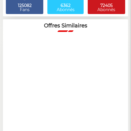
125082
6362
72405
Fans
Abonnés
Abonnés
Offres Similaires