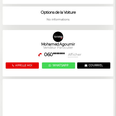
Options de la Voiture
No informations
Mohamed Agoumir
Vendeur Particulier
060*******
Afficher
WHATSAPP
COURRIEL
APPELLE MOI