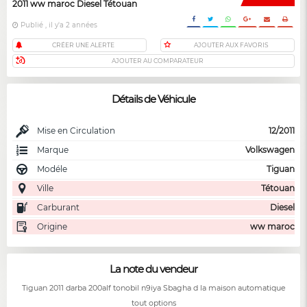
2011 ww maroc Diesel Tétouan
Publié , il y'a 2 années
CRÉER UNE ALERTE
AJOUTER AUX FAVORIS
AJOUTER AU COMPARATEUR
Détails de Véhicule
Mise en Circulation
12/2011
Marque
Volkswagen
Modéle
Tiguan
Ville
Tétouan
Carburant
Diesel
Origine
ww maroc
La note du vendeur
Tiguan 2011 darba 200alf tonobil n9iya Sbagha d la maison automatique
tout options