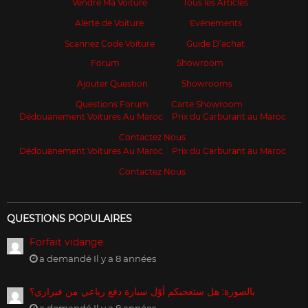
Vendre Ma Voiture
Tous les Articles
Alerte de Voiture
Evénements
Scannez Code Voiture
Guide D’achat
Forum
Showroom
Ajouter Question
Showrooms
Questions Forum
Carte Showroom
Dédouanement Voitures Au Maroc
Prix du Carburant au Maroc
Contactez Nous
Dédouanement Voitures Au Maroc
Prix du Carburant au Maroc
Contactez Nous
QUESTIONS POPULAIRES
Forfait vidange
a demandé Il y a 8 années
بالصورة: هل ستعجبكم أوّل سيارة دفع رباعي من فيراري؟
a demandé Il y a 8 années