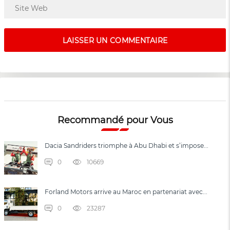
Recommandé pour Vous
Dacia Sandriders triomphe à Abu Dhabi et s’impose...
0
10669
Forland Motors arrive au Maroc en partenariat avec...
0
23287