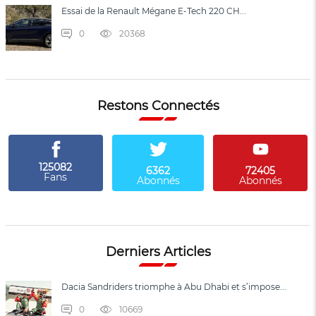
Essai de la Renault Mégane E-Tech 220 CH...
0
20368
Restons Connectés
125082
6362
72405
Fans
Abonnés
Abonnés
Derniers Articles
Dacia Sandriders triomphe à Abu Dhabi et s’impose...
0
10669