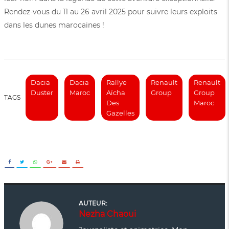
Rendez-vous du 11 au 26 avril 2025 pour suivre leurs exploits
dans les dunes marocaines !
Dacia
Dacia
Rallye
Renault
Renault
Duster
Maroc
Aïcha
Group
Group
TAGS
Des
Maroc
Gazelles
AUTEUR:
Nezha Chaoui