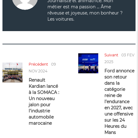
Journaliste et animatrice. Mon
métier est ma passion ... Âme
rêveuse et joyeuse, mon bonheur ?
Les voitures.
Suivant
03 FÉV
2025
Précédent
09
Ford annonce
NOV 2024
son retour
Renault
dans la
Kardian lancé
catégorie
à la SOMACA :
reine de
Un nouveau
l’endurance
jalon pour
en 2027, avec
l’industrie
une offensive
automobile
sur les 24
marocaine
Heures du
Mans