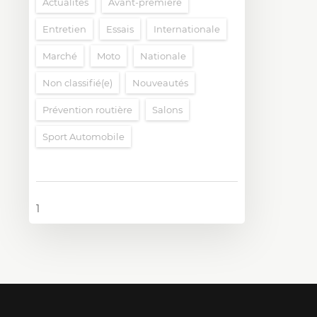
Actualités
Avant-première
Entretien
Essais
Internationale
Marché
Moto
Nationale
Non classifié(e)
Nouveautés
Prévention routière
Salons
Sport Automobile
1