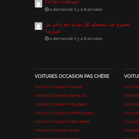
Forfait vidange
a demandé Il y a 8 années
بالصورة: هل ستعجبكم أوّل سيارة دفع رباعي من
فيراري؟
a demandé Il y a 8 années
VOITURES OCCASION PAS CHÉRE
VOITU
Voiture Occasion Dacia
Voitur
Voiture Occasion Renault
Voiture
Voiture Occasion Peugeot
Voitur
Voiture Occasion Volkswagen
Voiture
Voiture Occasion Mercedes
Voiture
Voiture Occasion Audi
Voiture
Voiture Occasion Bmw
Voiture