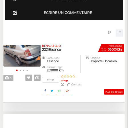
ECRIRE UN COMMENTAIRE
RENAULT CLIO
40 000 Dhs
MON
2021 Essence
38 000 Dhs
PRIX
Carburant
Origine
Essence
Importé Occasion
Kilométrage
289000 km
4
يوسف
|
Contact
PLUS DE DÉTAILS