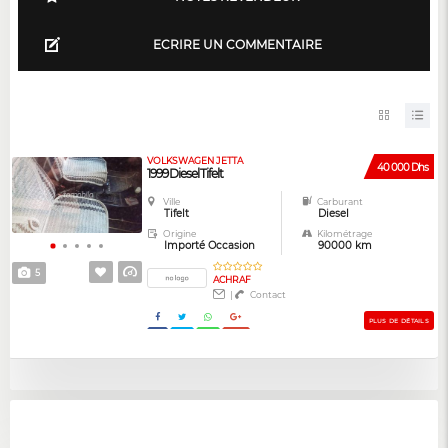
ECRIRE UN COMMENTAIRE
VOLKSWAGEN JETTA
40 000 Dhs
1999 Diesel Tifelt
Ville
Carburant
Tifelt
Diesel
Origine
Kilométrage
Importé Occasion
90000 km
5
ACHRAF
|
Contact
PLUS DE DÉTAILS