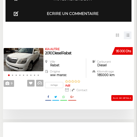
ECRIRE UN COMMENTAIRE
KIA AUTRE
95 000 Dhs
2010 Diesel Rabat
Ville
Carburant
Rabat
Diesel
Origine
Kilométrage
ww maroc
185000 km
9
Adil
|
Contact
PLUS DE DÉTAILS