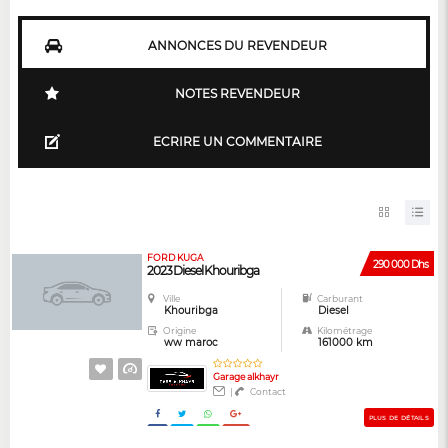
ANNONCES DU REVENDEUR
NOTES REVENDEUR
ECRIRE UN COMMENTAIRE
FORD KUGA
290 000 Dhs
2023 Diesel Khouribga
Ville
Carburant
Khouribga
Diesel
Origine
Kilométrage
ww maroc
161000 km
Garage alkhayr
|
Contact
PLUS DE DÉTAILS