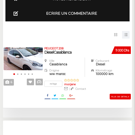
ECRIRE UN COMMENTAIRE
PEUGEOT 208
11 000 Dhs
Diesel Casablanca
Ville
Carburant
Casablanca
Diesel
Origine
Kilométrage
ww maroc
100000 km
6
morjane
|
Contact
PLUS DE DÉTAILS