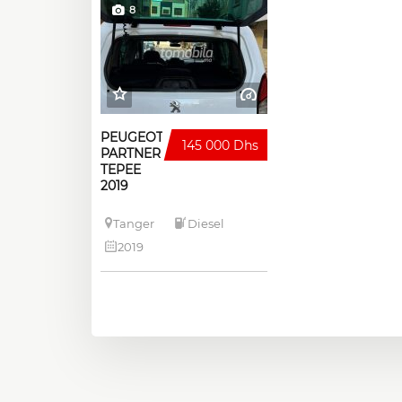
8
PEUGEOT
145 000 Dhs
PARTNER
TEPEE
2019
Tanger
Diesel
2019