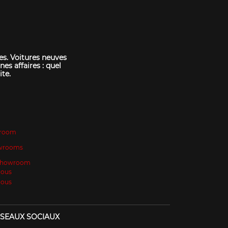
es. Voitures neuves
nes affaires : quel
ite.
room
wrooms
 Showroom
Nous
Nous
SEAUX SOCIAUX