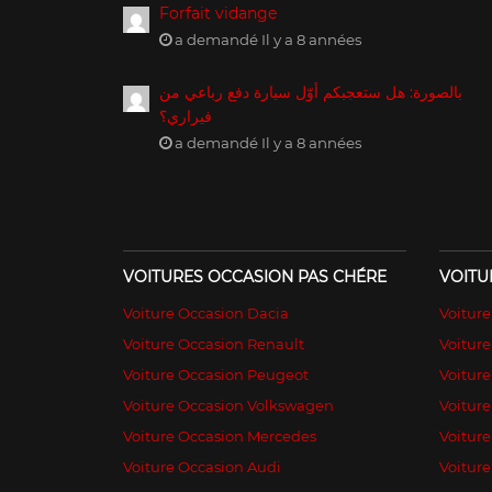
Forfait vidange
a demandé Il y a 8 années
بالصورة: هل ستعجبكم أوّل سيارة دفع رباعي من
فيراري؟
a demandé Il y a 8 années
VOITURES OCCASION PAS CHÉRE
VOITU
Voiture Occasion Dacia
Voitur
Voiture Occasion Renault
Voiture
Voiture Occasion Peugeot
Voitur
Voiture Occasion Volkswagen
Voiture
Voiture Occasion Mercedes
Voiture
Voiture Occasion Audi
Voiture