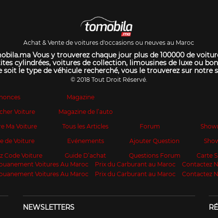
Achat & Vente de voitures d'occasions ou neuves au Maroc
bila.ma Vous y trouverez chaque jour plus de 100000 de voitur
ites cylindrées, voitures de collection, limousines de luxe ou bon
 soit le type de véhicule recherché, vous le trouverez sur notre s
© 2018 Tout Droit Réservé.
nonces
Magazine
cher Voiture
Magazine de l’auto
e Ma Voiture
Tous les Articles
Forum
Show
te de Voiture
Evénements
Ajouter Question
Sho
z Code Voiture
Guide D’achat
Questions Forum
Carte
ouanement Voitures Au Maroc
Prix du Carburant au Maroc
Contactez 
ouanement Voitures Au Maroc
Prix du Carburant au Maroc
Contactez 
NEWSLETTERS
RÉ