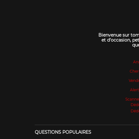
Bienvenue sur tomo
et d’occasion, pet
que
An
Cher
Vendr
Aler
Scanne
Déd
Déd
QUESTIONS POPULAIRES