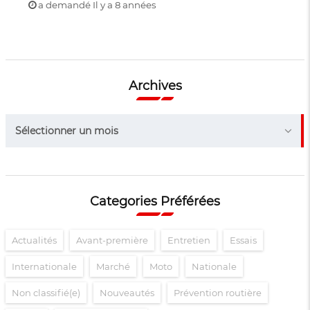
a demandé Il y a 8 années
Archives
Archives
Sélectionner un mois
Categories Préférées
Actualités
Avant-première
Entretien
Essais
Internationale
Marché
Moto
Nationale
Non classifié(e)
Nouveautés
Prévention routière