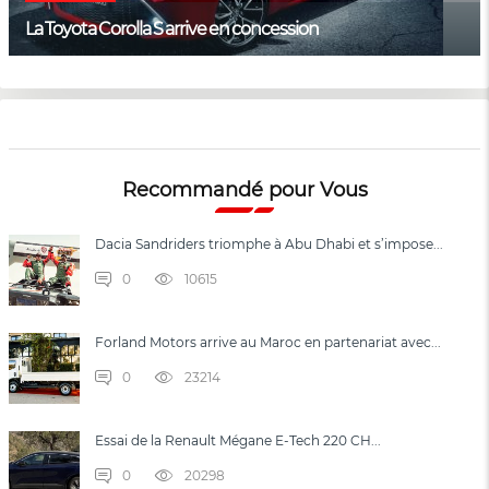
La Toyota Corolla S arrive en concession
Recommandé pour Vous
Dacia Sandriders triomphe à Abu Dhabi et s’impose...
0
10615
Forland Motors arrive au Maroc en partenariat avec...
0
23214
Essai de la Renault Mégane E-Tech 220 CH...
0
20298