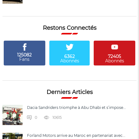
Restons Connectés
125082
6362
72405
Fans
Abonnés
Abonnés
Derniers Articles
Dacia Sandriders triomphe à Abu Dhabi et s’impose...
0
10615
Forland Motors arrive au Maroc en partenariat avec...