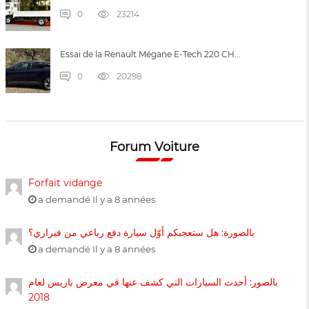
0
23214
Essai de la Renault Mégane E-Tech 220 CH...
0
20298
Forum Voiture
Forfait vidange
a demandé Il y a 8 années
بالصورة: هل ستعجبكم أوّل سيارة دفع رباعي من فيراري؟
a demandé Il y a 8 années
بالصور: أحدث السيارات التي كشف عنها في معرض باريس لعام
2018