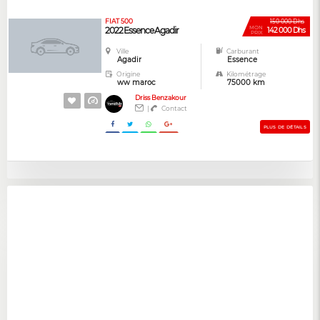
FIAT 500
150 000 Dhs
MON
2022 Essence Agadir
142 000 Dhs
PRIX
Ville
Carburant
Agadir
Essence
Origine
Kilométrage
ww maroc
75000 km
Driss Benzakour
|
Contact
PLUS DE DÉTAILS