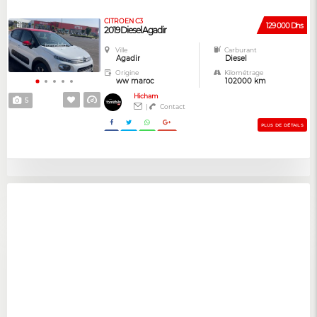
CITROEN C3
129 000 Dhs
2019 Diesel Agadir
Ville
Carburant
Agadir
Diesel
Origine
Kilométrage
ww maroc
102000 km
Hicham
5
|
Contact
PLUS DE DÉTAILS