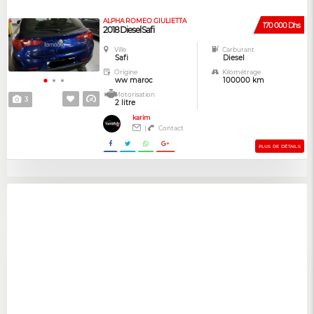
ALPHA ROMEO GIULIETTA
170 000 Dhs
2018 Diesel Safi
Ville
Carburant
Safi
Diesel
Origine
Kilométrage
ww maroc
100000 km
Motorisation
3
2 litre
karim
|
Contact
PLUS DE DÉTAILS