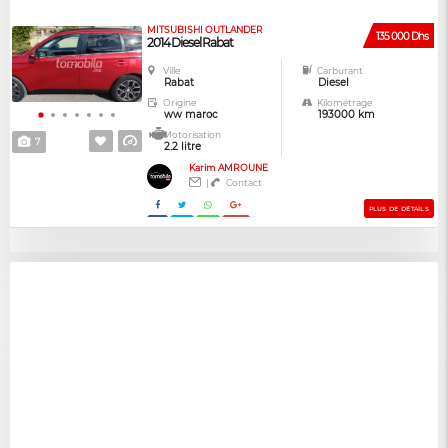
MITSUBISHI OUTLANDER
135 000 Dhs
2014 Diesel Rabat
Ville
Carburant
Rabat
Diesel
Origine
Kilométrage
ww maroc
193000 km
Motorisation
7
2.2 litre
Karim AMROUNE
|
Contact
PLUS DE DÉTAILS