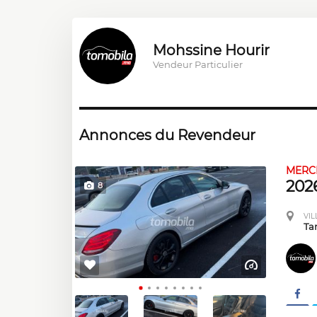
Mohssine Hourir
Vendeur Particulier
Annonces du Revendeur
MERC
2026
8
VIL
Ta