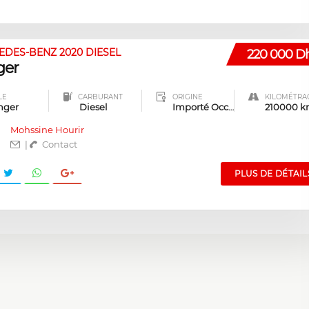
DES-BENZ 2020 DIESEL
220 000 D
ger
LE
CARBURANT
ORIGINE
KILOMÉTRA
nger
Diesel
Importé Occasion
210000 
Mohssine Hourir
|
Contact
PLUS DE DÉTAIL