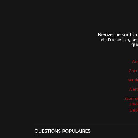
Bienvenue sur tomo
et d’occasion, pet
que
An
Cher
Vendr
Aler
Scanne
Déd
Déd
QUESTIONS POPULAIRES