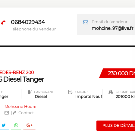
0684029434
Email du Vendeur
mohcine_97@live.fr
Téléphone du Vendeur
EDES-BENZ 200
230 000 D
 Diesel Tanger
LE
CARBURANT
ORIGINE
KILOMÉTRA
nger
Diesel
Importé Neuf
201000 
Mohssine Hourir
|
Contact
PLUS DE DÉTAIL