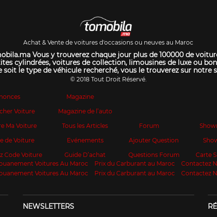
Achat & Vente de voitures d'occasions ou neuves au Maroc
bila.ma Vous y trouverez chaque jour plus de 100000 de voitur
ites cylindrées, voitures de collection, limousines de luxe ou bon
 soit le type de véhicule recherché, vous le trouverez sur notre s
© 2018 Tout Droit Réservé.
nonces
Magazine
cher Voiture
Magazine de l’auto
e Ma Voiture
Tous les Articles
Forum
Show
te de Voiture
Evénements
Ajouter Question
Sho
z Code Voiture
Guide D’achat
Questions Forum
Carte
ouanement Voitures Au Maroc
Prix du Carburant au Maroc
Contactez 
ouanement Voitures Au Maroc
Prix du Carburant au Maroc
Contactez 
NEWSLETTERS
RÉ