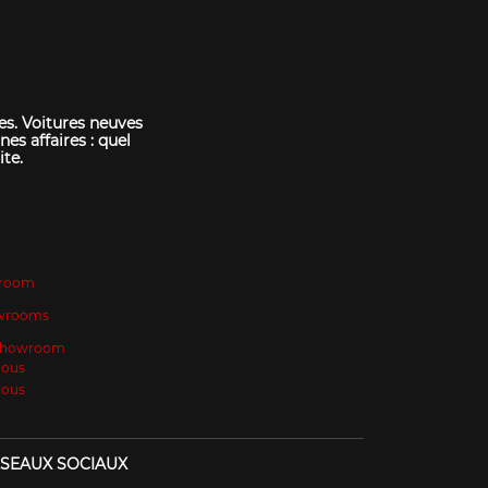
es. Voitures neuves
nes affaires : quel
ite.
room
wrooms
 Showroom
Nous
Nous
SEAUX SOCIAUX