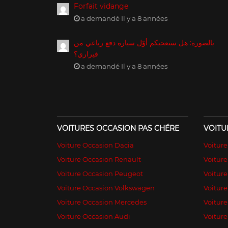
Forfait vidange
a demandé Il y a 8 années
بالصورة: هل ستعجبكم أوّل سيارة دفع رباعي من
فيراري؟
a demandé Il y a 8 années
VOITURES OCCASION PAS CHÉRE
VOITU
Voiture Occasion Dacia
Voitur
Voiture Occasion Renault
Voiture
Voiture Occasion Peugeot
Voitur
Voiture Occasion Volkswagen
Voiture
Voiture Occasion Mercedes
Voiture
Voiture Occasion Audi
Voiture