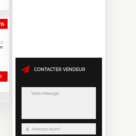
hs
GE
km
CONTACTER VENDEUR
S