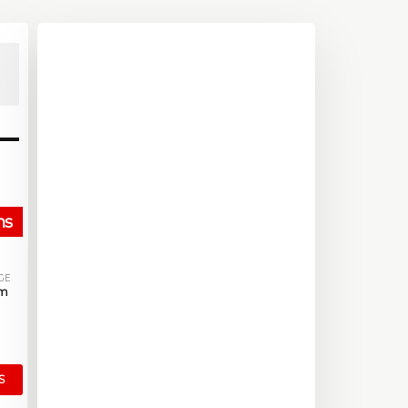
hs
GE
km
S