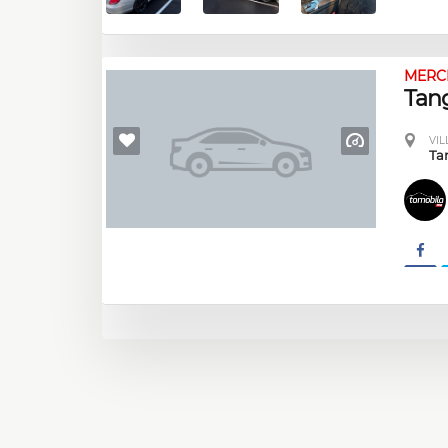
MERCE
Tan
VIL
Ta