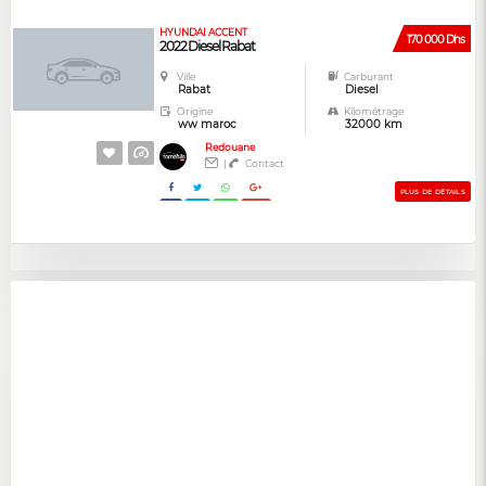
HYUNDAI ACCENT
170 000 Dhs
2022 Diesel Rabat
Ville
Carburant
Rabat
Diesel
Origine
Kilométrage
ww maroc
32000 km
Redouane
|
Contact
PLUS DE DÉTAILS