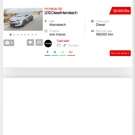
HYUNDAI I30
120 000 Dhs
2012 Diesel Marrakech
Ville
Carburant
Marrakech
Diesel
Origine
Kilométrage
ww maroc
190000 km
Said saiid
8
|
Contact
PLUS DE DÉTAILS