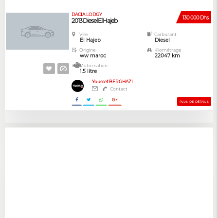
DACIA LODGY
130 000 Dhs
2013 Diesel El Hajeb
Ville
Carburant
El Hajeb
Diesel
Origine
Kilométrage
ww maroc
22047 km
Motorisation
1.5 litre
Youssef BERGHAZI
|
Contact
PLUS DE DÉTAILS