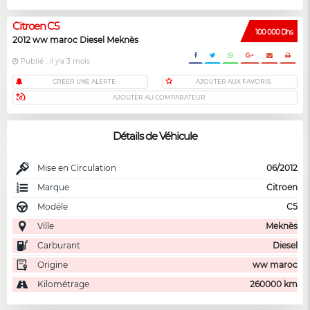
Citroen C5
100 000 Dhs
2012 ww maroc Diesel Meknès
Publié , il y'a 3 mois
CRÉER UNE ALERTE
AJOUTER AUX FAVORIS
AJOUTER AU COMPARATEUR
Détails de Véhicule
Mise en Circulation
06/2012
Marque
Citroen
Modéle
C5
Ville
Meknès
Carburant
Diesel
Origine
ww maroc
Kilométrage
260000 km