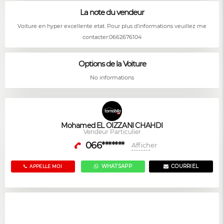
La note du vendeur
Voiture en hyper excellente etat. Pour plus d’informations veuillez me
contacter:0662676104
Options de la Voiture
No informations
Mohamed EL OIZZANI CHAHDI
Vendeur Particulier
066*******
Afficher
WHATSAPP
COURRIEL
APPELLE MOI