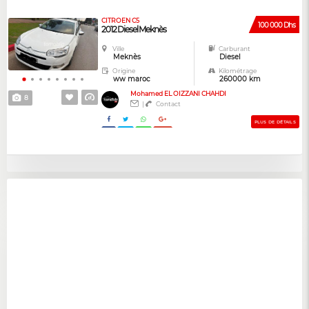
CITROEN C5
100 000 Dhs
2012 Diesel Meknès
Ville
Carburant
Meknès
Diesel
Origine
Kilométrage
ww maroc
260000 km
Mohamed EL OIZZANI CHAHDI
8
|
Contact
PLUS DE DÉTAILS