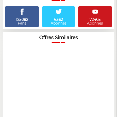
125082
6362
72405
Fans
Abonnés
Abonnés
Offres Similaires