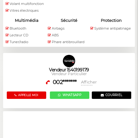
Volant multifonction
Vitres électriques
Multimédia
Sécurité
Protection
Bluetooth
Airbags
Système antipatinage
Lecteur CD
ABS
Tuner/radio
Phare antibrouillard
Vendeur 1540199179
Vendeur Particulier
002*******
Afficher
WHATSAPP
COURRIEL
APPELLE MOI