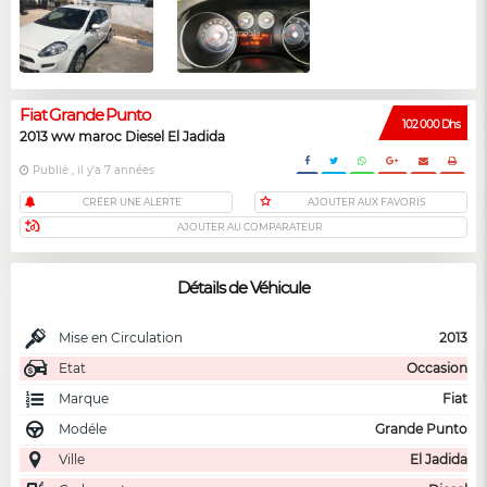
Fiat Grande Punto
102 000 Dhs
2013 ww maroc Diesel El Jadida
Publié , il y'a 7 années
CRÉER UNE ALERTE
AJOUTER AUX FAVORIS
AJOUTER AU COMPARATEUR
Détails de Véhicule
Mise en Circulation
2013
Etat
Occasion
Marque
Fiat
Modéle
Grande Punto
Ville
El Jadida