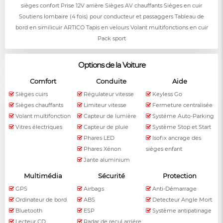
sièges confort Prise 12V arrière Sièges AV chauffants Siéges en cuir
Soutiens lombaire (4 fois) pour conducteur et passaggers Tableau de
bord en similicuir ARTICO Tapis en velours Volant multifonctions en cuir
Pack sport
Options de la Voiture
Comfort
Conduite
Aide
Sièges cuirs
Régulateur vitesse
Keyless Go
Sièges chauffants
Limiteur vitesse
Fermeture centralisée
Volant multifonction
Capteur de lumière
Systéme Auto-Parking
Vitres électriques
Capteur de pluie
Système Stop et Start
Phares LED
Isofix ancrage des
Phares Xénon
sièges enfant
Jante aluminium
Multimédia
Sécurité
Protection
GPS
Airbags
Anti-Démarrage
Ordinateur de bord
ABS
Detecteur Angle Mort
Bluetooth
ESP
Système antipatinage
Lecteur CD
Radar de recul arriére