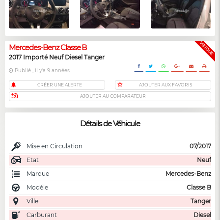
VENDUE
Mercedes-Benz Classe B
2017 Importé Neuf Diesel Tanger
Publié , il y'a 9 années
CRÉER UNE ALERTE
AJOUTER AUX FAVORIS
AJOUTER AU COMPARATEUR
Détails de Véhicule
Mise en Circulation
07/2017
Etat
Neuf
Marque
Mercedes-Benz
Modéle
Classe B
Ville
Tanger
Carburant
Diesel