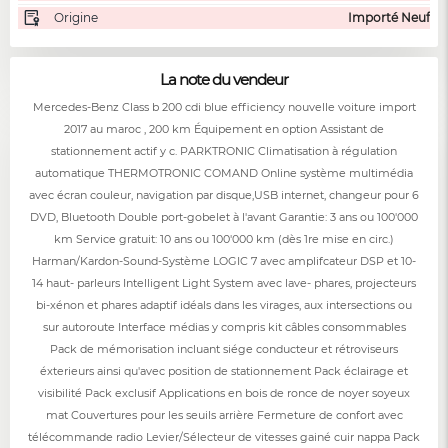
Origine
Importé Neuf
La note du vendeur
Mercedes-Benz Class b 200 cdi blue efficiency nouvelle voiture import
2017 au maroc , 200 km Équipement en option Assistant de
stationnement actif y c. PARKTRONIC Climatisation à régulation
automatique THERMOTRONIC COMAND Online système multimédia
avec écran couleur, navigation par disque,USB internet, changeur pour 6
DVD, Bluetooth Double port-gobelet à l'avant Garantie: 3 ans ou 100'000
km Service gratuit: 10 ans ou 100'000 km (dès 1re mise en circ.)
Harman/Kardon-Sound-Système LOGIC 7 avec amplifcateur DSP et 10-
14 haut- parleurs Intelligent Light System avec lave- phares, projecteurs
bi-xénon et phares adaptif idéals dans les virages, aux intersections ou
sur autoroute Interface médias y compris kit câbles consommables
Pack de mémorisation incluant siége conducteur et rétroviseurs
éxterieurs ainsi qu'avec position de stationnement Pack éclairage et
visibilité Pack exclusif Applications en bois de ronce de noyer soyeux
mat Couvertures pour les seuils arrière Fermeture de confort avec
télécommande radio Levier/Sélecteur de vitesses gainé cuir nappa Pack