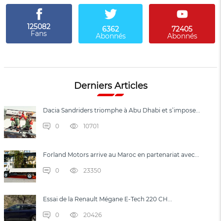
125082
6362
72405
Fans
Abonnés
Abonnés
Derniers Articles
Dacia Sandriders triomphe à Abu Dhabi et s’impose...
0
10701
Forland Motors arrive au Maroc en partenariat avec...
0
23350
Essai de la Renault Mégane E-Tech 220 CH...
0
20426