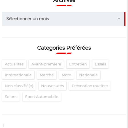
Archives
Archives
Sélectionner un mois
Categories Préférées
Actualités
Avant-première
Entretien
Essais
Internationale
Marché
Moto
Nationale
Non classifié(e)
Nouveautés
Prévention routière
Salons
Sport Automobile
1