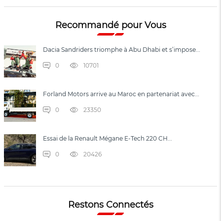
Recommandé pour Vous
Dacia Sandriders triomphe à Abu Dhabi et s’impose...
0
10701
Forland Motors arrive au Maroc en partenariat avec...
0
23350
Essai de la Renault Mégane E-Tech 220 CH...
0
20426
Restons Connectés