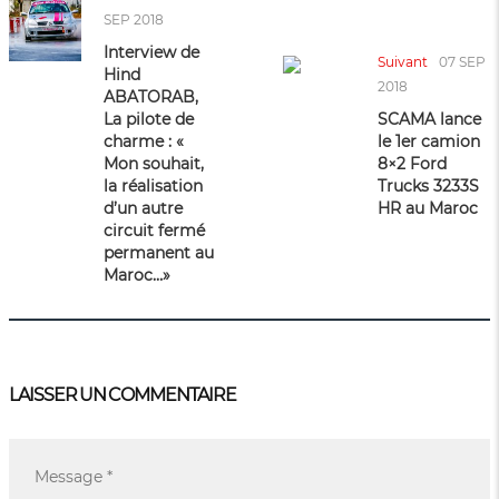
SEP 2018
Interview de
Suivant
07 SEP
Hind
2018
ABATORAB,
La pilote de
SCAMA lance
charme : «
le 1er camion
Mon souhait,
8×2 Ford
la réalisation
Trucks 3233S
d’un autre
HR au Maroc
circuit fermé
permanent au
Maroc…»
LAISSER UN COMMENTAIRE