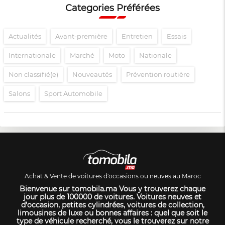
Categories Préférées
Actualités
Avant-première
Entretien
Essais
Internationale
Marché
Moto
Nationale
Non classifié(e)
Nouveautés
Prévention routière
Salons
Sport Automobile
Achat & Vente de voitures d'occasions ou neuves au Maroc
Bienvenue sur tomobila.ma Vous y trouverez chaque
jour plus de 100000 de voitures. Voitures neuves et
d’occasion, petites cylindrées, voitures de collection,
limousines de luxe ou bonnes affaires : quel que soit le
type de véhicule recherché, vous le trouverez sur notre