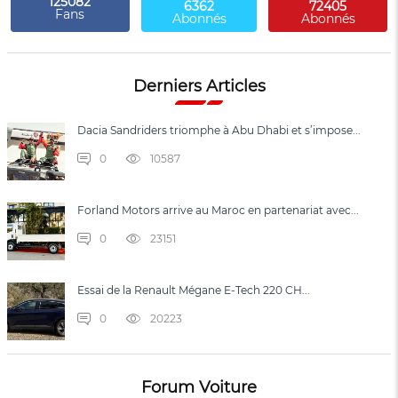
125082
6362
72405
Fans
Abonnés
Abonnés
Derniers Articles
Dacia Sandriders triomphe à Abu Dhabi et s’impose...
0
10587
Forland Motors arrive au Maroc en partenariat avec...
0
23151
Essai de la Renault Mégane E-Tech 220 CH...
0
20223
Forum Voiture