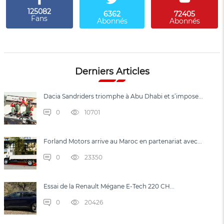
125082
6362
72405
Fans
Abonnés
Abonnés
Derniers Articles
Dacia Sandriders triomphe à Abu Dhabi et s’impose...
0
10701
Forland Motors arrive au Maroc en partenariat avec...
0
23350
Essai de la Renault Mégane E-Tech 220 CH...
0
20426