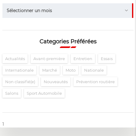
Archives
Sélectionner un mois
Categories Préférées
Actualités
Avant-première
Entretien
Essais
Internationale
Marché
Moto
Nationale
Non classifié(e)
Nouveautés
Prévention routière
Salons
Sport Automobile
1