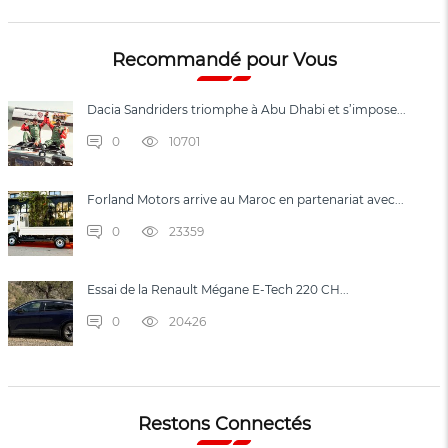
Recommandé pour Vous
Dacia Sandriders triomphe à Abu Dhabi et s’impose...
0
10701
Forland Motors arrive au Maroc en partenariat avec...
0
23359
Essai de la Renault Mégane E-Tech 220 CH...
0
20426
Restons Connectés