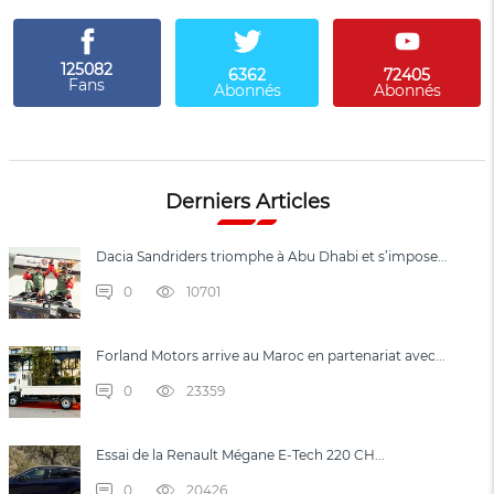
125082
6362
72405
Fans
Abonnés
Abonnés
Derniers Articles
Dacia Sandriders triomphe à Abu Dhabi et s’impose...
0
10701
Forland Motors arrive au Maroc en partenariat avec...
0
23359
Essai de la Renault Mégane E-Tech 220 CH...
0
20426