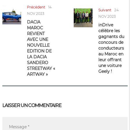
Précédent
14
Suivant
24
NOV 2023
NOV 2023
DACIA
inDrive
MAROC
célèbre les
REVIENT
gagnants du
AVEC UNE
concours de
NOUVELLE
conducteurs
EDITION DE
au Maroc en
LA DACIA
leur offrant
SANDERO
une voiture
STREETWAY «
Geely !
ARTWAY »
LAISSER UN COMMENTAIRE