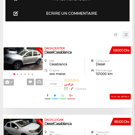
ECRIRE UN COMMENTAIRE
DACIA DUSTER
VENDUE
108 000 Dhs
Diesel Casablanca
Ville
Carburant
Casablanca
Diesel
Origine
Kilométrage
ww maroc
101000 km
6
عزالدين
|
Contact
PLUS DE DÉTAILS
DACIA LOGAN
VENDUE
88 000 Dhs
Diesel Casablanca
Ville
Carburant