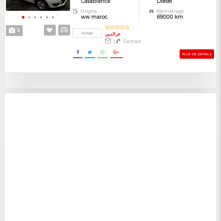
Casablanca
Diesel
Origine
Kilométrage
ww maroc
69000 km
6
عزالدين
|
Contact
PLUS DE DÉTAILS