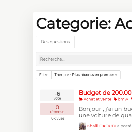
Categorie: A
Des questions
Filtre
Trier par :
Plus récents en premier
Budget de 200.000
-6
vote
Achat et vente
bmw
0
Bonjour , j’ai un b
réponse
une voiture de qualit
10k
vues
Khalil DAOUDI
a posté