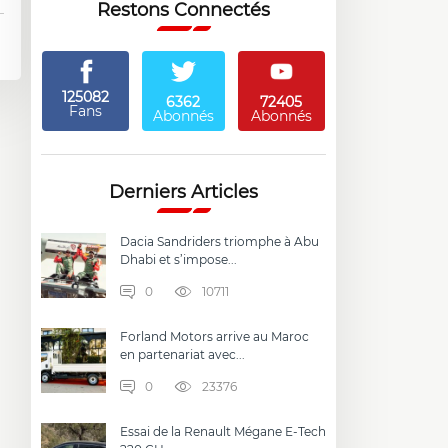
Restons Connectés
125082
6362
72405
Fans
Abonnés
Abonnés
Derniers Articles
Dacia Sandriders triomphe à Abu
Dhabi et s’impose...
0
10711
Forland Motors arrive au Maroc
en partenariat avec...
0
23376
Essai de la Renault Mégane E-Tech