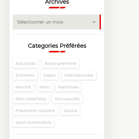
Archives
Archives
Sélectionner un mois
Categories Préférées
Actualités
Avant-première
Entretien
Essais
Internationale
Marché
Moto
Nationale
Non classifié(e)
Nouveautés
Prévention routière
Salons
Sport Automobile