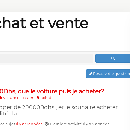
chat et vente
Posez votre question
Dhs, quelle voiture puis je acheter?
voiture occasion
achat
udget de 200000dhs , et je souhaite acheter
é , la ...
 ce sujet
Il y a 9 années
Dernière activité Il y a 9 années
>