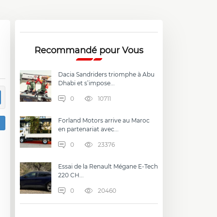
Recommandé pour Vous
Dacia Sandriders triomphe à Abu
Dhabi et s’impose...
0
10711
Forland Motors arrive au Maroc
en partenariat avec...
0
23376
Essai de la Renault Mégane E-Tech
220 CH...
0
20460