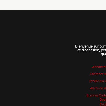
Bienvenue sur tomo
et d’occasion, pet
que
Annonce
Chercher V
Vendre Ma V
Alerte de V
Scannez Code
Déd
Déd