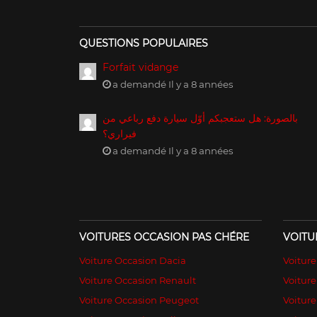
QUESTIONS POPULAIRES
Forfait vidange
a demandé Il y a 8 années
بالصورة: هل ستعجبكم أوّل سيارة دفع رباعي من
فيراري؟
a demandé Il y a 8 années
VOITURES OCCASION PAS CHÉRE
VOITU
Voiture Occasion Dacia
Voitur
Voiture Occasion Renault
Voiture
Voiture Occasion Peugeot
Voitur