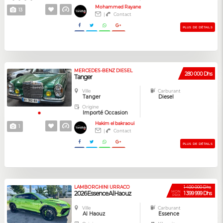
Mohammed Rayane
13
|
Contact
PLUS DE DÉTAILS
MERCEDES-BENZ DIESEL
280 000 Dhs
Tanger
Ville
Carburant
Tanger
Diesel
Origine
Importé Occasion
Hakim el bakraoui
1
|
Contact
PLUS DE DÉTAILS
LAMBORGHINI URRACO
1 400 000 Dhs
MON
2026 Essence Al Haouz
1 399 999 Dhs
PRIX
Ville
Carburant
Al Haouz
Essence