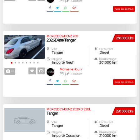
|
Contact
PLUS DE DÉTAILS
MERCEDES-BENZ 200
230 000 Dhs
2026 Diesel Tanger
Ville
Carburant
Tanger
Diesel
Origine
Kilométrage
Importé Neuf
201000 km
Mohssine Hourir
8
|
Contact
PLUS DE DÉTAILS
MERCEDES-BENZ 2020 DIESEL
220 000 Dhs
Tanger
Ville
Carburant
Tanger
Diesel
Origine
Kilométrage
Importé Occasion
210000 km