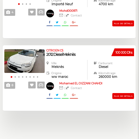
Origine
Kilométrage
Importé Neuf
4700 km
Mohd000971
4
|
Contact
PLUS DE DÉTAILS
CITROEN C5
100 000 Dhs
2012 Diesel Meknès
Ville
Carburant
Meknès
Diesel
Origine
Kilométrage
ww maroc
260000 km
Mohamed EL OIZZANI CHAHDI
8
|
Contact
PLUS DE DÉTAILS