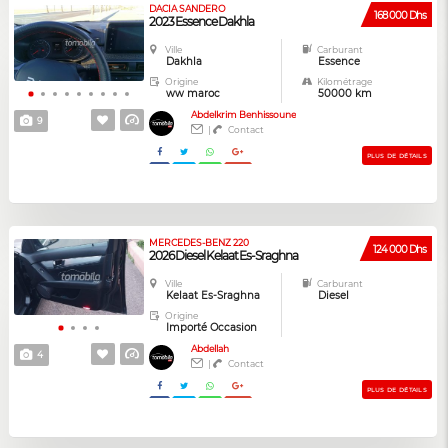
DACIA SANDERO
168 000 Dhs
2023 Essence Dakhla
Ville
Carburant
Dakhla
Essence
Origine
Kilométrage
ww maroc
50000 km
Abdelkrim Benhissoune
9
|
Contact
PLUS DE DÉTAILS
MERCEDES-BENZ 220
124 000 Dhs
2026 Diesel Kelaat Es-Sraghna
Ville
Carburant
Kelaat Es-Sraghna
Diesel
Origine
Importé Occasion
Abdellah
4
|
Contact
PLUS DE DÉTAILS