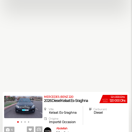
MERCEDES-BENZ 220
124 000 Dhs
MON
2026 Diesel Kelaat Es-Sraghna
120 000 Dhs
PRIX
Ville
Carburant
Kelaat Es-Sraghna
Diesel
Origine
Importé Occasion
Abdellah
4