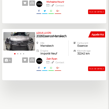
Mohssine Hourir
|
Contact
PLUS DE DÉTAILS
LEXUS LX 570
Appelle Moi
2026 Essence Marrakech
Ville
Carburant
Marrakech
Essence
Origine
Kilométrage
Importé Neuf
32242 km
Zain Ryan
4
|
Contact
PLUS DE DÉTAILS