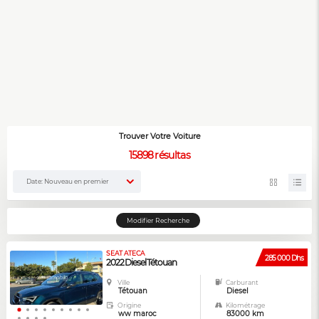
Trouver Votre Voiture
15898
résultas
Date: Nouveau en premier
Modifier Recherche
SEAT ATECA
285 000 Dhs
2022 Diesel Tétouan
Ville
Carburant
Tétouan
Diesel
Origine
Kilométrage
ww maroc
83000 km