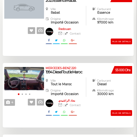
2025 Essence Rabat
Ville
Carburant
Rabat
Essence
Origine
Kilométrage
Importé Occasion
97000 km
Redouan
|
Contact
PLUS DE DÉTAILS
MERCEDES-BENZ 220
55 000 Dhs
1994 Diesel Tout le Maroc
Ville
Carburant
Tout le Maroc
Diesel
Origine
Kilométrage
Importé Occasion
30000 km
معاد الراشيدي
4
|
Contact
PLUS DE DÉTAILS